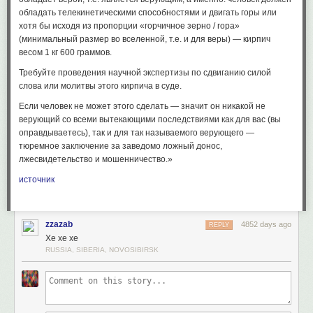
обладать телекинетическими способностями и двигать горы или
хотя бы исходя из пропорции «горчичное зерно / гора»
(минимальный размер во вселенной, т.е. и для веры) — кирпич
весом 1 кг 600 граммов.
Требуйте проведения научной экспертизы по сдвиганию силой
слова или молитвы этого кирпича в суде.
Если человек не может этого сделать — значит он никакой не
верующий со всеми вытекающими последствиями как для вас (вы
оправдываетесь), так и для так называемого верующего —
тюремное заключение за заведомо ложный донос,
лжесвидетельство и мошенничество.»
источник
zzazab
4852 days ago
REPLY
Хе хе хе
RUSSIA, SIBERIA, NOVOSIBIRSK