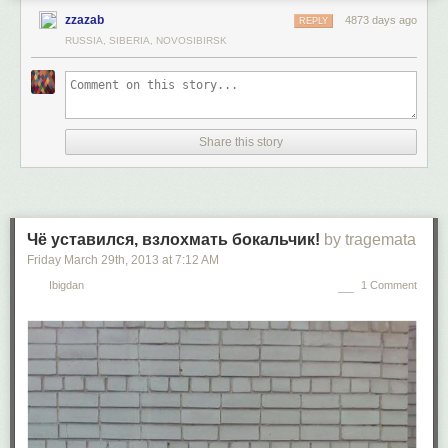
zzazab
4873 days ago
REPLY
RUSSIA, SIBERIA, NOVOSIBIRSK
Share this story
Чё уставился, взлохмать бокальчик!
by tragemata
Friday March 29
th
, 2013
at
7:12 AM
Ibigdan
1 Comment