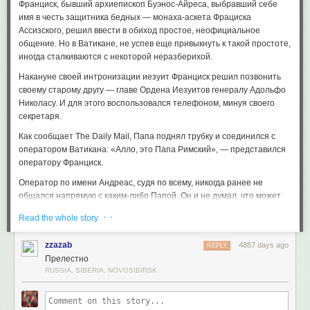
Франциск, бывший архиепископ Буэнос-Айреса, выбравший себе
имя в честь защитника бедных — монаха-аскета Фрациска
Ассизского, решил ввести в обиход простое, неофициальное
общение. Но в Ватикане, не успев еще привыкнуть к такой простоте,
иногда сталкиваются с некоторой неразберихой.
Накануне своей интронизации иезуит Франциск решил позвонить
своему старому другу — главе Ордена Иезуитов генералу Адольфо
Николасу. И для этого воспользовался телефоном, минуя своего
секретаря.
Как сообщает The Daily Mail, Папа поднял трубку и соединился с
оператором Ватикана: «Алло, это Папа Римский», — представился
оператору Франциск.
Оператор по имени Андреас, судя по всему, никогда ранее не
общался напрямую с каким-либо Папой. Он и не думал, что может
быть иначе и сам Папа куда-либо может звонить без услуг
· ·
Read the whole story
секретаря.
Поэтому Андреас, в своей правоте ничтоже сумняшеся, ответил
zzazab
4887 days ago
REPLY
человеку на том конце провода: «Папа Римский? Да? А я
Прелестно
Наполеон».
RUSSIA, SIBERIA, NOVOSIBIRSK
Но Франциск оказался очень терпеливым Папой и попытался
убедить оператора, что это никакая не шутка, а он действительно