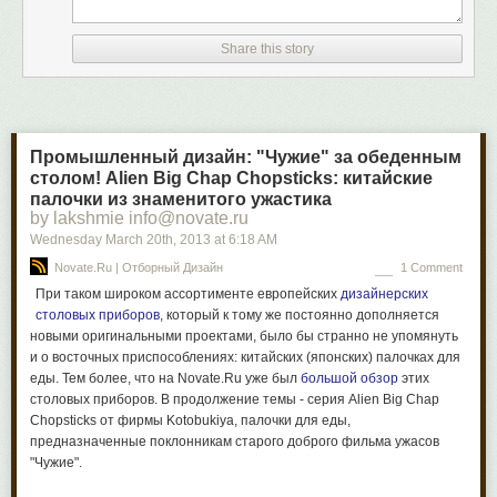
реальный Папа Римский, которому необходимо позвонить: «Я
действительно Папа Римский Франциск. Вы не волнуйтесь,
Share this story
пожалуйста, Андреас. Вы просто соединяйте меня с генералом
Ордена, я хотел бы благодарить его за письмо».
В итоге оператор понял свою ошибку, принес извинения, и разговор
Папы с главой Ордена Иезуитов состоялся. Как позднее объяснили
в Ватикане, ошибка оператора произошла именно по причине
Промышленный дизайн: "Чужие" за обеденным
скромности понтифика, который не пожелал лишний раз кого-то
столом! Alien Big Chap Chopsticks: китайские
напрягать.
палочки из знаменитого ужастика
by lakshmie info@novate.ru
источник
Wednesday March 20
th
, 2013
at
6:18 AM
Novate.Ru | Отборный Дизайн
1 Comment
При таком широком ассортименте европейских
дизайнерских
столовых приборов
, который к тому же постоянно дополняется
новыми оригинальными проектами, было бы странно не упомянуть
и о восточных приспособлениях:
китайских (японских) палочках
для
еды. Тем более, что на Novate.Ru уже был
большой обзор
этих
столовых приборов. В продолжение темы - серия
Alien Big Chap
Chopsticks
от фирмы
Kotobukiya
, палочки для еды,
предназначенные поклонникам старого доброго фильма ужасов
"Чужие".