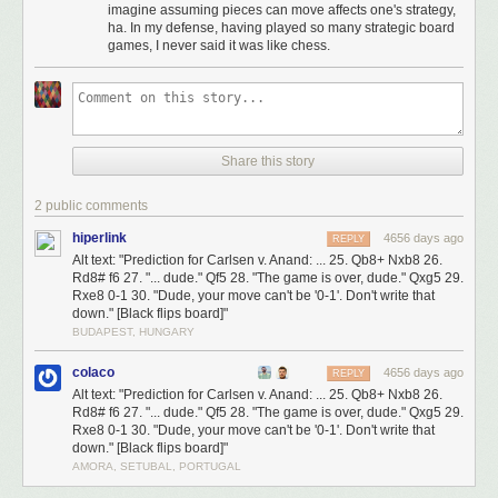
imagine assuming pieces can move affects one's strategy,
ha. In my defense, having played so many strategic board
games, I never said it was like chess.
Share this story
2 public comments
hiperlink
4656 days ago
REPLY
Alt text: "Prediction for Carlsen v. Anand: ... 25. Qb8+ Nxb8 26.
Rd8# f6 27. "... dude." Qf5 28. "The game is over, dude." Qxg5 29.
Rxe8 0-1 30. "Dude, your move can't be '0-1'. Don't write that
down." [Black flips board]"
BUDAPEST, HUNGARY
colaco
4656 days ago
REPLY
Alt text: "Prediction for Carlsen v. Anand: ... 25. Qb8+ Nxb8 26.
Rd8# f6 27. "... dude." Qf5 28. "The game is over, dude." Qxg5 29.
Rxe8 0-1 30. "Dude, your move can't be '0-1'. Don't write that
down." [Black flips board]"
AMORA, SETUBAL, PORTUGAL