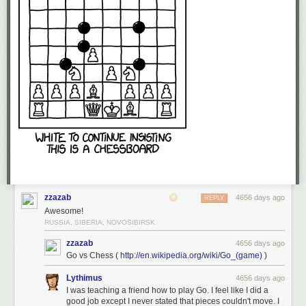
zzazab
4656 days ago
REPLY
Awesome!
RUSSIA, SIBERIA, NOVOSIBIRSK
zzazab
4656 days ago
Go vs Chess (
http://en.wikipedia.org/wiki/Go_(game)
)
Lythimus
4656 days ago
I was teaching a friend how to play Go. I feel like I did a
good job except I never stated that pieces couldn't move. I