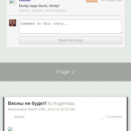
zzazab
4878 days ago
REPLY
Белку надо было, белку!
RUSSIA, SIBERIA, NOVOSIBIRSK
Share this story
Page 2
Next Page of Stories
Loading...
Весны не будет!
by tragemata
Wednesday March 20
th
, 2013
at
10:02 AM
Ibigdan
1 Comment