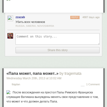
zzazab
4887 days ago
REPLY
Убить всех человеков
RUSSIA, SIBERIA, NOVOSIBIRSK
Share this story
«Папа может, папа может..»
by tragemata
Wednesday March 20
th
, 2013
at
10:02 AM
Ibigdan
1 Comment
После восхождения на престол Папы Римского Франциска
служащие Ватикана вынуждены менять свое представление о том,
что может и что должен делать Папа.