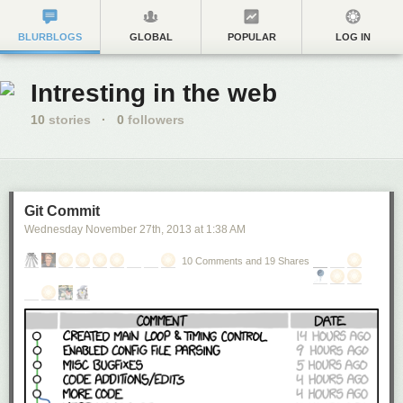
BLURBLOGS
GLOBAL
POPULAR
LOG IN
Intresting in the web
10
stories
·
0
followers
Git Commit
Wednesday November 27
th
, 2013
at
1:38 AM
10 Comments and 19 Shares