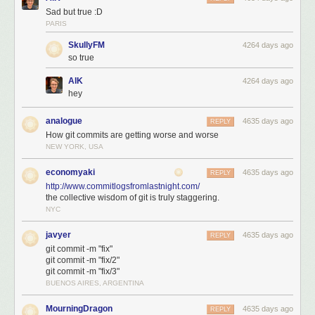
Sad but true :D
PARIS
SkullyFM
4264 days ago
so true
AlK
4264 days ago
hey
analogue
4635 days ago
REPLY
How git commits are getting worse and worse
NEW YORK, USA
economyaki
4635 days ago
REPLY
http://www.commitlogsfromlastnight.com/
the collective wisdom of git is truly staggering.
NYC
javyer
4635 days ago
REPLY
git commit -m "fix"
git commit -m "fix/2"
git commit -m "fix/3"
BUENOS AIRES, ARGENTINA
MourningDragon
4635 days ago
REPLY