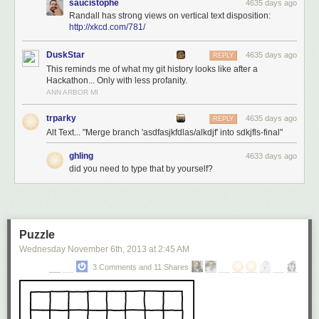
saucistophe
4635 days ago
Randall has strong views on vertical text disposition:
http://xkcd.com/781/
DuskStar
4635 days ago
REPLY
This reminds me of what my git history looks like after a
Hackathon... Only with less profanity.
ANN ARBOR MI
trparky
4635 days ago
REPLY
Alt Text... "Merge branch 'asdfasjkfdlas/alkdjf' into sdkjfls-final"
ghling
4633 days ago
did you need to type that by yourself?
Puzzle
Wednesday November 6
th
, 2013
at
2:45 AM
3 Comments and 11 Shares