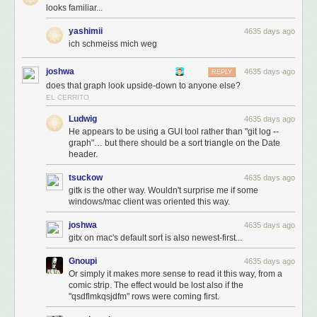
looks familiar...
yashimii
4635 days ago
ich schmeiss mich weg
joshwa
4635 days ago
REPLY
does that graph look upside-down to anyone else?
EL CERRITO
Ludwig
4635 days ago
He appears to be using a GUI tool rather than "git log --
graph"… but there should be a sort triangle on the Date
header.
tsuckow
4635 days ago
gitk is the other way. Wouldn't surprise me if some
windows/mac client was oriented this way.
joshwa
4635 days ago
gitx on mac's default sort is also newest-first...
Gnoupi
4635 days ago
Or simply it makes more sense to read it this way, from a
comic strip. The effect would be lost also if the
"qsdflmkqsjdfm" rows were coming first.