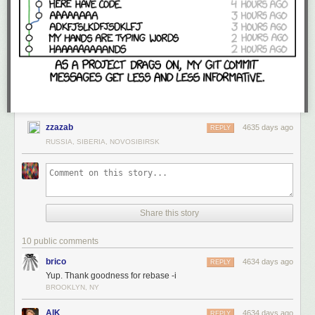
zzazab
4635 days ago
REPLY
RUSSIA, SIBERIA, NOVOSIBIRSK
Share this story
10 public comments
brico
4634 days ago
REPLY
Yup. Thank goodness for rebase -i
BROOKLYN, NY
AlK
4634 days ago
REPLY