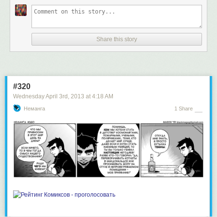
Share this story
#320
Wednesday April 3
rd
, 2013
at
4:18 AM
Неманга
1 Share