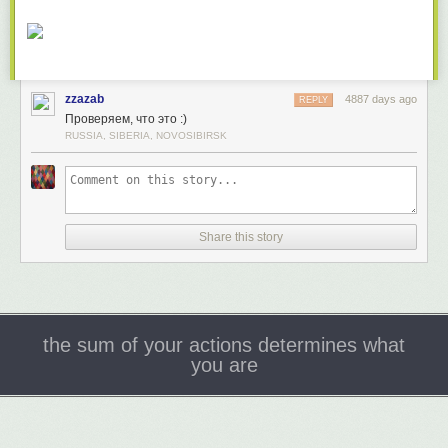
zzazab
4887 days ago
REPLY
Проверяем, что это :)
RUSSIA, SIBERIA, NOVOSIBIRSK
Share this story
the sum of your actions determines what
you are