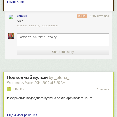
Подробнее..
zzazab
4887 days ago
REPLY
Nice
RUSSIA, SIBERIA, NOVOSIBIRSK
Share this story
Подводный вулкан
by _elena_
Wednesday March 20
th
, 2013
at
5:29 AM
InPic.ru
1 Comment
Извержение подводного вулкана возле архипелага Тонга
Ещё 4 изображения