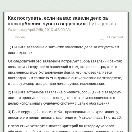
Как поступать, если на вас завели дело за
«оскорбление чувств верующих»
by tragemata
Wednesday April 24
th
, 2013
at
8:00 AM
Ibigdan
1 Comment
1) Пишите заявление о закрытии уголовного дела за отсутствием
пострадавших.
От следователя это заявление потребует сбора заявлений от «так
называемых верующих» заявлений о том, что они пострадали, в
письменном виде. Установление факта, что человек является
пострадавшим согласно УПК должно быть основано на экспертизе,
в основу экспертизы должно лечь научное исследование.
2) Пишите встречное заявление о клевете, сообщение о заведомо
ложном преступлении, о лжесвидетельстве и мошенничестве с
целью использовать судебную систему с целью обогащения.
3) Если верующий относит себя к православию или христианству,
просите его процитировать Евангелиe от Матфея глава 17 стих 20.
В этом стихе чётко указывается критерий по которому человек
обладает верой, т.е. является верующим, а именно: человек должен